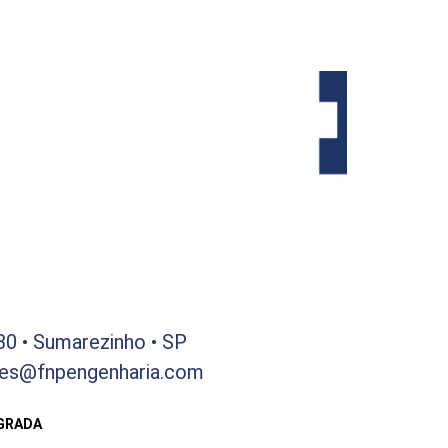
030 • Sumarezinho • SP
res@fnpengenharia.com
EGRADA